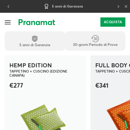
×
30-giorni Periodo di Prova
ACQUISTA
PRANAMAT
-
30-giorni Periodo di Prova
5 anni di Garanzia
TAPPETINO
MASSAGGIO
HEMP EDITION
FULL BODY 
TAPPETINO + CUSCINO (EDIZIONE
TAPPETINO + CUSCI
PREMIUM
CANAPA)
PER
€277
€341
IL
RECUPERO
QUOTIDIANO