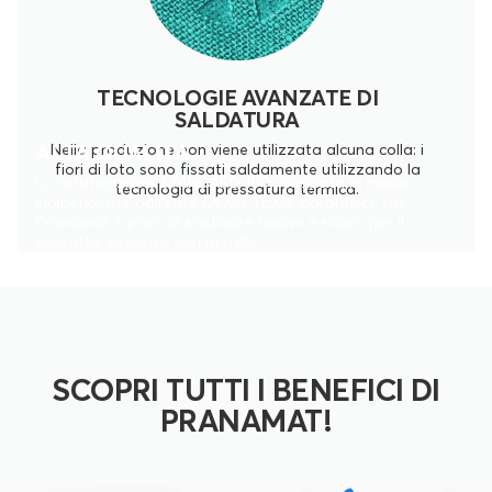
TECNOLOGIE AVANZATE DI
SALDATURA
ALTA QUALITÀ
Nella produzione non viene utilizzata alcuna colla: i
fiori di loto sono fissati saldamente utilizzando la
La certificazione STANDARD 100, rilasciata in modo
tecnologia di pressatura termica.
indipendente dall'ente OEKO-TEX®, garantisce che
Pranamat è privo di sostanze nocive e sicuro per il
contatto intensivo con la pelle.
SCOPRI TUTTI I BENEFICI DI
PRANAMAT!