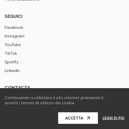
SEGUICI
Facebook
Instagram
YouTube
TikTok
Spotify
LinkedIn
CONTACTS
Continuando a utilizzare il sito internet pranamat.it,
support@pranamat.it
accetti i termini di utilizzo dei cookie.
ACCETTA
LEGGI DI PIÙ
Pranamat.it © 2009 - 2026. Tutti i diritti riservati.