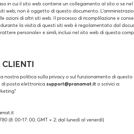
so in cui il sito web contiene un collegamento al sito o se nel
siti web, non è oggetto di questo documento. L'amministrazion
le azioni di altri siti web. Il processo di ricomplilazione e con
 durante la visita di questi siti web è regolamentato dal do
arattere personale» e simili, inclusi nel sito web di questa com
 CLIENTI
 nostra politica sulla privacy o sul funzionamento di questo s
zo di posta elettronica
support@pranamat.it
o scrivici a:
keting"
4
mat.it
80 (8: 00-17: 00; GMT + 2; dal lunedì al venerdì)