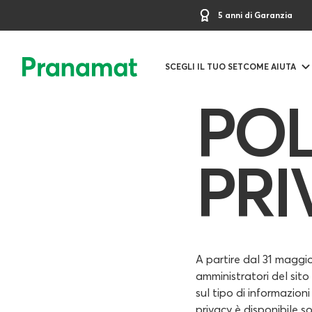
5 anni di Garanzia
SCEGLI IL TUO SET
COME AIUTA
POL
PRI
A partire dal 31 maggio
amministratori del sit
sul tipo di informazion
privacy è disponibile s