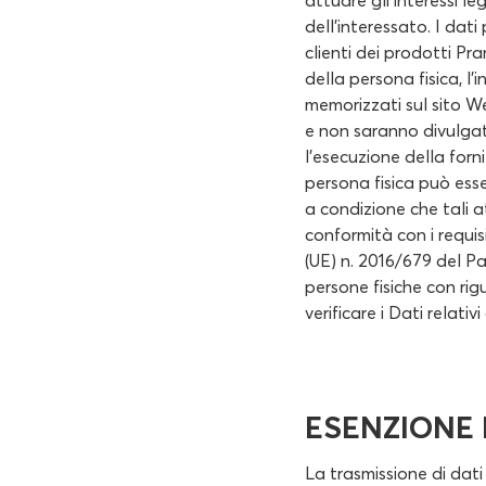
attuare gli interessi le
dell'interessato. I dat
clienti dei prodotti Pr
della persona fisica, l'i
memorizzati sul sito Web
e non saranno divulgati
l'esecuzione della forni
persona fisica può esse
a condizione che tali at
conformità con i requis
(UE) n. 2016/679 del Pa
persone fisiche con rig
verificare i Dati relativi
ESENZIONE 
La trasmissione di dati 