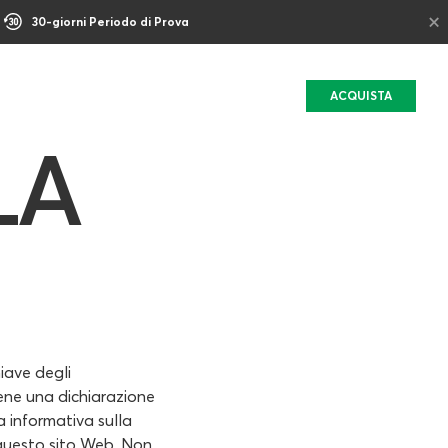
×
30-giorni Periodo di Prova
ACQUISTA
LA
iave degli
ene una dichiarazione
a informativa sulla
 questo sito Web. Non