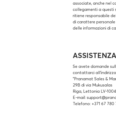
associate, anche nel ca
collegamenti a questi 
ritiene responsabile del
di carattere personale
delle informazioni di c
ASSISTENZA
Se avete domande sulla
contattarci all'indiriz
"Pranamat Sales & Mar
29B di via Mukusalas
Riga, Lettonia LV-100
E-mail:
support@prana
Telefono: +371 67 780 7