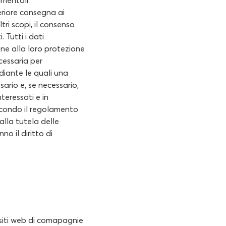
damentali
teriore consegna ai
tri scopi, il consenso
 Tutti i dati
ione alla loro protezione
cessaria per
ediante le quali una
ario e, se necessario,
nteressati e in
 secondo il regolamento
alla tutela delle
o il diritto di
i siti web di comapagnie