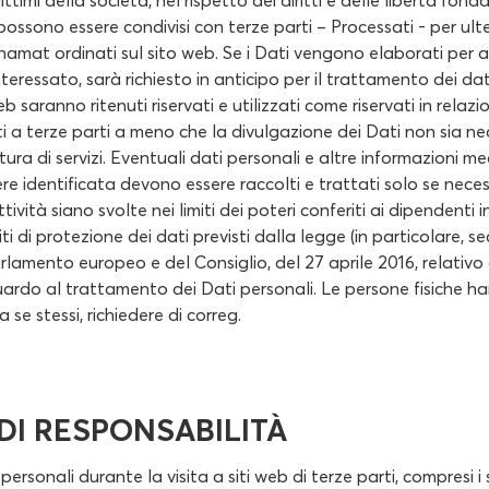
gittimi della società, nel rispetto dei diritti e delle libertà fon
i possono essere condivisi con terze parti – Processati - per ul
anamat ordinati sul sito web. Se i Dati vengono elaborati per al
nteressato, sarà richiesto in anticipo per il trattamento dei dati.
 saranno ritenuti riservati e utilizzati come riservati in relaz
 a terze parti a meno che la divulgazione dei Dati non sia ne
tura di servizi. Eventuali dati personali e altre informazioni m
re identificata devono essere raccolti e trattati solo se necess
tività siano svolte nei limiti dei poteri conferiti ai dipendenti i
iti di protezione dei dati previsti dalla legge (in particolare,
rlamento europeo e del Consiglio, del 27 aprile 2016, relativo 
uardo al trattamento dei Dati personali. Le persone fisiche hann
 a se stessi, richiedere di correg.
DI RESPONSABILITÀ
personali durante la visita a siti web di terze parti, compresi 