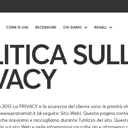
COME SI USA
RECENSIONI
CHI SIAMO
REGALI
ITICA SUL
VACY
 2013 La PRIVACY e la sicurezza del cliente sono le priorità ch
o www.pranamat.it (di seguito: Sito Web). Questa pagina conti
i che riceviamo e raccogliamo durante l'utilizzo del sito. Quest
olo sul sito Web e nelle informazioni raccolte da e attraverso