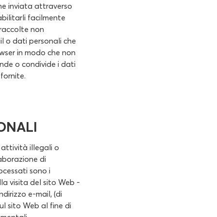
one inviata attraverso
ilitarli facilmente
 raccolte non
l o dati personali che
browser in modo che non
ende o condivide i dati
fornite.
ONALI
ttività illegali o
laborazione di
ocessati sono i
la visita del sito Web -
dirizzo e-mail, (di
ul sito Web al fine di