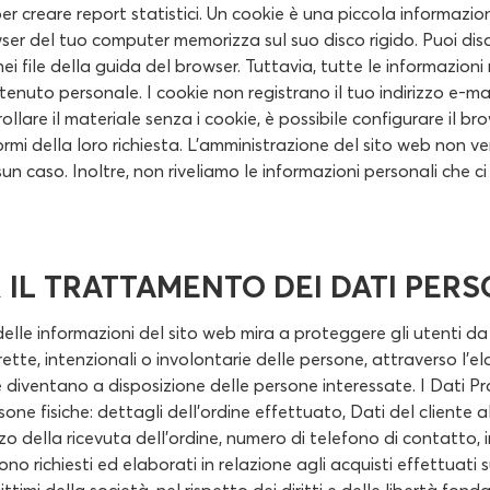
e per creare report statistici. Un cookie è una piccola informazi
ser del tuo computer memorizza sul suo disco rigido. Puoi disab
nei file della guida del browser. Tuttavia, tutte le informazioni
nuto personale. I cookie non registrano il tuo indirizzo e-mai
rollare il materiale senza i cookie, è possibile configurare il 
formi della loro richiesta. L'amministrazione del sito web non v
sun caso. Inoltre, non riveliamo le informazioni personali che ci 
 IL TRATTAMENTO DEI DATI PERS
delle informazioni del sito web mira a proteggere gli utenti da a
rette, intenzionali o involontarie delle persone, attraverso l'e
e diventano a disposizione delle persone interessate. I Dati Pr
one fisiche: dettagli dell'ordine effettuato, Dati del cliente al
o della ricevuta dell'ordine, numero di telefono di contatto, in
sono richiesti ed elaborati in relazione agli acquisti effettuati s