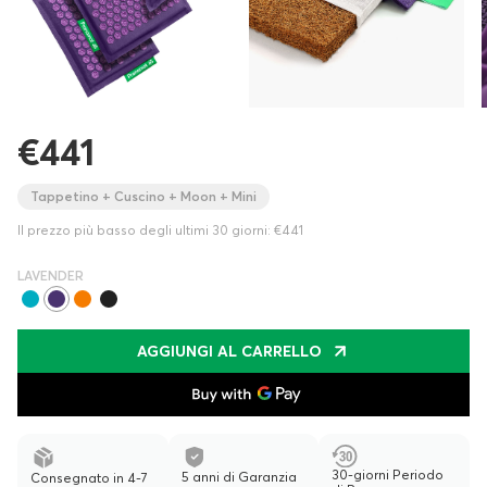
€441
Tappetino + Cuscino + Moon + Mini
Il prezzo più basso degli ultimi 30 giorni: €441
LAVENDER
AGGIUNGI AL CARRELLO
30-giorni Periodo
5 anni di Garanzia
Consegnato in 4-7