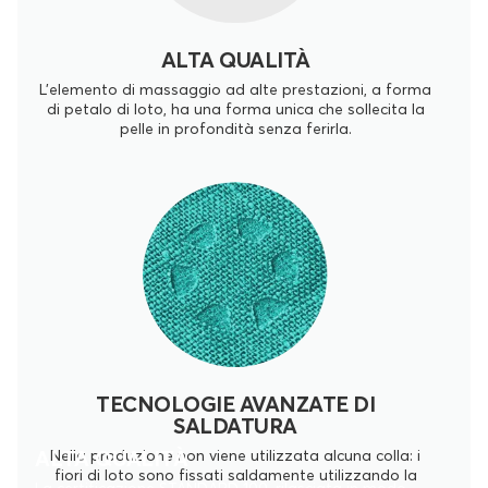
ALTA QUALITÀ
L'elemento di massaggio ad alte prestazioni, a forma
di petalo di loto, ha una forma unica che sollecita la
pelle in profondità senza ferirla.
TECNOLOGIE AVANZATE DI
SALDATURA
ALTA QUALITÀ
Nella produzione non viene utilizzata alcuna colla: i
fiori di loto sono fissati saldamente utilizzando la
La certificazione STANDARD 100, rilasciata in modo