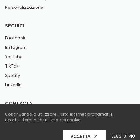
Personalizzazione
SEGUICI
Facebook
Instagram
YouTube
TikTok
Spotify
LinkedIn
CONTACTS
Continuando a utilizzare il sito internet pranamat.it,
support@pranamat.it
accetti i termini di utilizzo dei cookie.
ACCETTA
LEGGI DI PIÙ
Pranamat.it © 2009 - 2026. Tutti i diritti riservati.