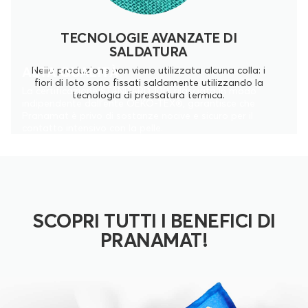
TECNOLOGIE AVANZATE DI
SALDATURA
ALTA QUALITÀ
Nella produzione non viene utilizzata alcuna colla: i
fiori di loto sono fissati saldamente utilizzando la
La certificazione STANDARD 100, rilasciata in modo
tecnologia di pressatura termica.
indipendente dall'ente OEKO-TEX®, garantisce che
Pranamat è privo di sostanze nocive e sicuro per il
contatto intensivo con la pelle.
SCOPRI TUTTI I BENEFICI DI
PRANAMAT!