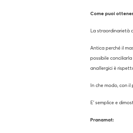
Come puoi ottenere
La straordinarietà
Antica perché il ma
possibile conciliarl
anallergici è rispet
In che modo, con i
E’ semplice e dimost
Pranamat: