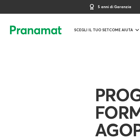
5 anni di Garanzia
SCEGLI IL TUO SET
COME AIUTA
PROG
FORM
AGOP