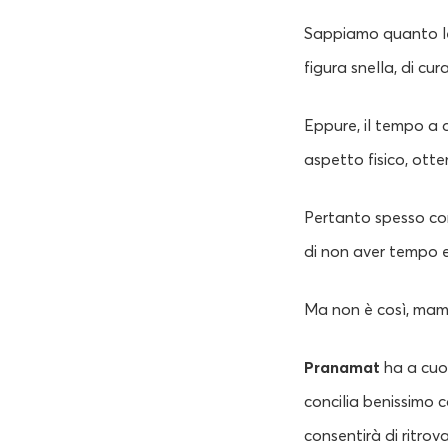
Sappiamo quanto le 
figura snella, di cu
Eppure, il tempo a d
aspetto fisico, otte
Pertanto spesso con
di non aver tempo e 
Ma non è così, ma
Pranamat
ha a cuo
concilia benissimo c
consentirà di ritrov