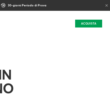
×
30-giorni Periodo di Prova
ACQUISTA
IN
NO