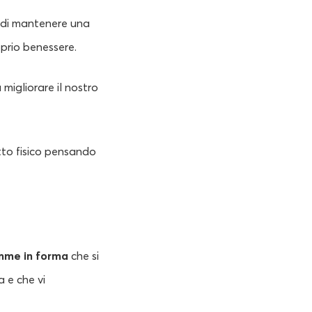
, di mantenere una
oprio benessere.
 migliorare il nostro
tto fisico pensando
me in forma
che si
a e che vi