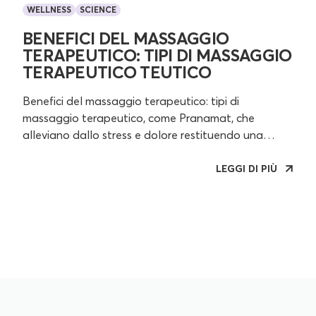
WELLNESS
SСIENCE
BENEFICI DEL MASSAGGIO
TERAPEUTICO: TIPI DI MASSAGGIO
TERAPEUTICO TEUTICO
Benefici del massaggio terapeutico: tipi di
massaggio terapeutico, come Pranamat, che
alleviano dallo stress e dolore restituendo una
benefica vitalità. Riduzione dello stress, tensione e
ansia, rilascio della tensione muscolare,
LEGGI DI PIÙ
miglioramento della circolazione del sangue, della
mobilità corporea e del sonno. Provalo a casa tua!