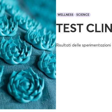
WELLNESS
SСIENCE
TEST CLIN
Risultati delle sperimentazion