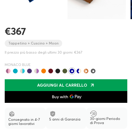
€367
Tappetino + Cuscino + Moon
Il prezzo più basso degli ultimi 30 giorni: €367
MONACO BLUE
AGGIUNGI AL CARRELLO
30-giorni Periodo
5 anni di Garanzia
Consegnato in 4-7
di Prova
giorni lavorativi