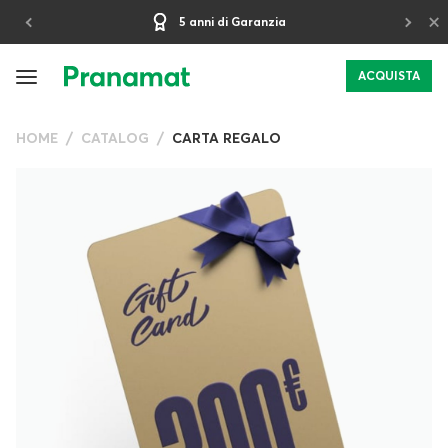
×
30-giorni Periodo di Prova
ACQUISTA
HOME
CATALOG
CARTA REGALO